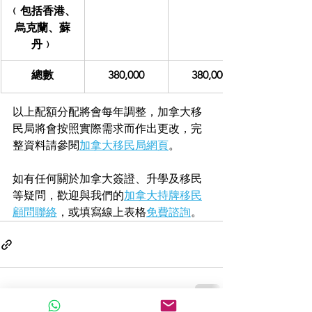
﹙包括香港、
烏克蘭、蘇
丹﹚
總數
380,000
380,000
以上配額分配將會每年調整，加拿大移
民局將會按照實際需求而作出更改，完
整資料請參閱
加拿大移民局網頁
。
如有任何關於加拿大簽證、升學及移民
等疑問，歡迎與我們的
加拿大持牌移民
顧問聯絡
，或填寫線上表格
免費諮詢
。