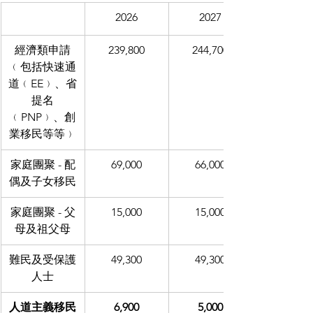
2026
2027
經濟類申請
239,800
244,700
﹙包括快速通
道﹙EE﹚、省
提名
﹙PNP﹚、創
業移民等等﹚
家庭團聚 - 配
69,000
66,000
偶及子女移民
家庭團聚 - 父
15,000
15,000
母及祖父母
難民及受保護
49,300
49,300
人士
人道主義移民
6,900
5,000